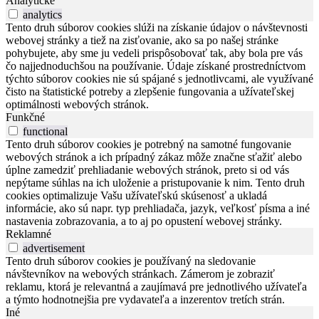
Analytické
analytics
Tento druh súborov cookies slúži na získanie údajov o návštevnosti
webovej stránky a tiež na zisťovanie, ako sa po našej stránke
pohybujete, aby sme ju vedeli prispôsobovať tak, aby bola pre vás
čo najjednoduchšou na používanie. Údaje získané prostredníctvom
týchto súborov cookies nie sú spájané s jednotlivcami, ale využívané
čisto na štatistické potreby a zlepšenie fungovania a užívateľskej
optimálnosti webových stránok.
Funkčné
functional
Tento druh súborov cookies je potrebný na samotné fungovanie
webových stránok a ich prípadný zákaz môže značne sťažiť alebo
úplne zamedziť prehliadanie webových stránok, preto si od vás
nepýtame súhlas na ich uloženie a pristupovanie k nim. Tento druh
cookies optimalizuje Vašu užívateľskú skúsenosť a ukladá
informácie, ako sú napr. typ prehliadača, jazyk, veľkosť písma a iné
nastavenia zobrazovania, a to aj po opustení webovej stránky.
Reklamné
advertisement
Tento druh súborov cookies je používaný na sledovanie
návštevníkov na webových stránkach. Zámerom je zobraziť
reklamu, ktorá je relevantná a zaujímavá pre jednotlivého užívateľa
a týmto hodnotnejšia pre vydavateľa a inzerentov tretích strán.
Iné