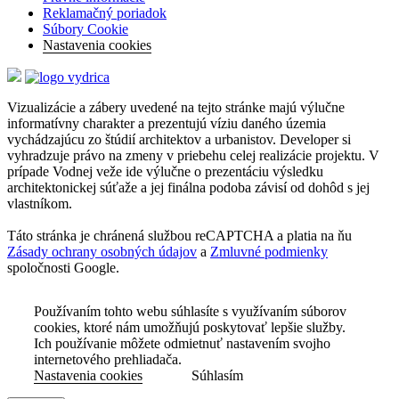
Reklamačný poriadok
Súbory Cookie
Nastavenia cookies
Vizualizácie a zábery uvedené na tejto stránke majú výlučne
informatívny charakter a prezentujú víziu daného územia
vychádzajúcu zo štúdií architektov a urbanistov. Developer si
vyhradzuje právo na zmeny v priebehu celej realizácie projektu. V
prípade Vodnej veže ide výlučne o prezentáciu výsledku
architektonickej súťaže a jej finálna podoba závisí od dohôd s jej
vlastníkom.
Táto stránka je chránená službou reCAPTCHA a platia na ňu
Zásady ochrany osobných údajov
a
Zmluvné podmienky
spoločnosti Google.
Používaním tohto webu súhlasíte s využívaním súborov
cookies, ktoré nám umožňujú poskytovať lepšie služby.
Ich používanie môžete odmietnuť nastavením svojho
internetového prehliadača.
Nastavenia cookies
Súhlasím