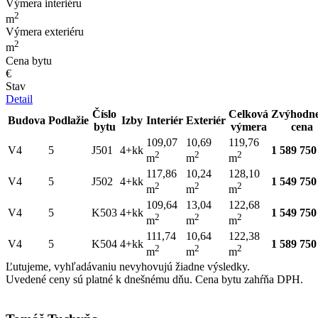
Výmera interiéru
2
m
Výmera exteriéru
2
m
Cena bytu
€
Stav
Detail
Číslo
Celková
Zvýhodn
Budova
Podlažie
Izby
Interiér
Exteriér
bytu
výmera
cena
109,07
10,69
119,76
V4
5
J501
4+kk
1 589 750
2
2
2
m
m
m
117,86
10,24
128,10
V4
5
J502
4+kk
1 549 750
2
2
2
m
m
m
109,64
13,04
122,68
V4
5
K503
4+kk
1 549 750
2
2
2
m
m
m
111,74
10,64
122,38
V4
5
K504
4+kk
1 589 750
2
2
2
m
m
m
Ľutujeme, vyhľadávaniu nevyhovujú žiadne výsledky.
Uvedené ceny sú platné k dnešnému dňu. Cena bytu zahŕňa DPH.