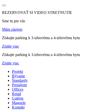
REZERVOVAŤ SI VIDEO STRETNUTIE
Sme tu pre vás
Mám záujem
Získajte parking k 3-izbovému a 4-izbovému bytu
Zistite viac
Získajte parking k 3-izbovému a 4-izbovému bytu
Zistite viac
Projekt
Bývanie
Štandardy
Prenájom
Offices
Retail
Galéria
Magazín
Kontakt