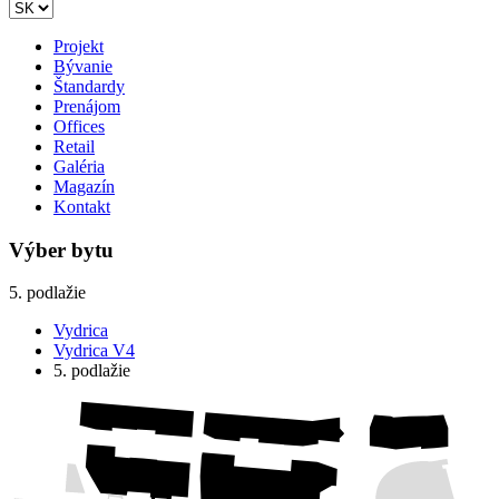
Projekt
Bývanie
Štandardy
Prenájom
Offices
Retail
Galéria
Magazín
Kontakt
Výber bytu
5. podlažie
Vydrica
Vydrica V4
5. podlažie