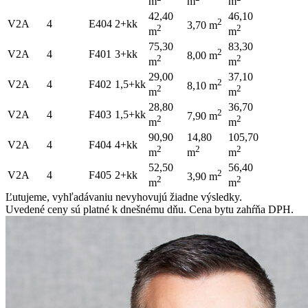
m
m
m
42,40
46,10
2
V2A
4
E404
2+kk
3,70 m
2
2
m
m
75,30
83,30
2
V2A
4
F401
3+kk
8,00 m
2
2
m
m
29,00
37,10
2
V2A
4
F402
1,5+kk
8,10 m
2
2
m
m
28,80
36,70
2
V2A
4
F403
1,5+kk
7,90 m
2
2
m
m
90,90
14,80
105,70
V2A
4
F404
4+kk
2
2
2
m
m
m
52,50
56,40
2
V2A
4
F405
2+kk
3,90 m
2
2
m
m
Ľutujeme, vyhľadávaniu nevyhovujú žiadne výsledky.
Uvedené ceny sú platné k dnešnému dňu. Cena bytu zahŕňa DPH.