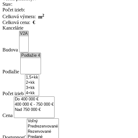
Stav:
Počet izieb:
2
Celková výmera:
m
Celková cena:
€
Kancelárie
Budova
Podlažie
Počet izieb
Cena
Dostupnosť