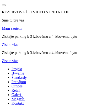
REZERVOVAŤ SI VIDEO STRETNUTIE
Sme tu pre vás
Mám záujem
Získajte parking k 3-izbovému a 4-izbovému bytu
Zistite viac
Získajte parking k 3-izbovému a 4-izbovému bytu
Zistite viac
Projekt
Bývanie
Štandardy
Prenájom
Offices
Retail
Galéria
Magazín
Kontakt