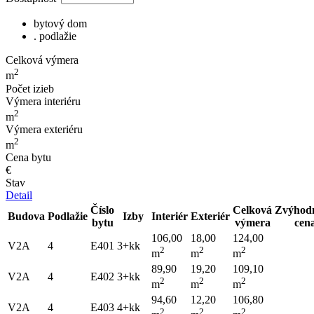
bytový dom
. podlažie
Celková výmera
2
m
Počet izieb
Výmera interiéru
2
m
Výmera exteriéru
2
m
Cena bytu
€
Stav
Detail
Číslo
Celková
Zvýhod
Budova
Podlažie
Izby
Interiér
Exteriér
bytu
výmera
cen
106,00
18,00
124,00
V2A
4
E401
3+kk
2
2
2
m
m
m
89,90
19,20
109,10
V2A
4
E402
3+kk
2
2
2
m
m
m
94,60
12,20
106,80
V2A
4
E403
4+kk
2
2
2