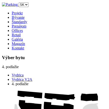
Projekt
Bývanie
Štandardy
Prenájom
Offices
Retail
Galéria
Magazín
Kontakt
Výber bytu
4. podlažie
Vydrica
Vydrica V2A
4. podlažie