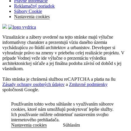
Právne informácie
Reklamačný poriadok
Súbory Cookie
Nastavenia cookies
Vizualizácie a zábery uvedené na tejto stránke majú výlučne
informatívny charakter a prezentujú víziu daného územia
vychádzajúcu zo štúdií architektov a urbanistov. Developer si
vyhradzuje právo na zmeny v priebehu celej realizácie projektu. V
prípade Vodnej veže ide výlučne o prezentáciu výsledku
architektonickej súťaže a jej finálna podoba závisí od dohôd s jej
vlastníkom.
Táto stránka je chránená službou reCAPTCHA a platia na ňu
Zásady ochrany osobných údajov
a
Zmluvné podmienky
spoločnosti Google.
Používaním tohto webu súhlasíte s využívaním súborov
cookies, ktoré nám umožňujú poskytovať lepšie služby.
Ich používanie môžete odmietnuť nastavením svojho
internetového prehliadača.
Nastavenia cookies
Súhlasím