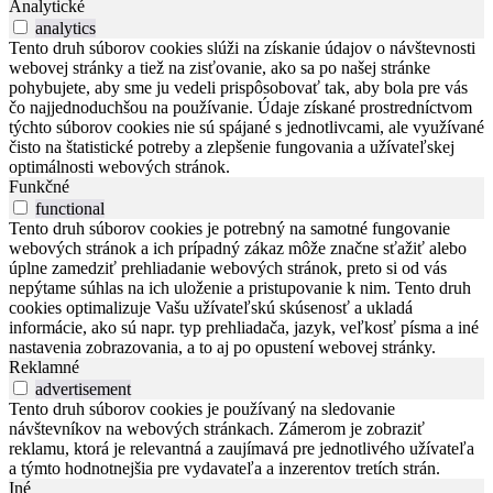
Analytické
analytics
Tento druh súborov cookies slúži na získanie údajov o návštevnosti
webovej stránky a tiež na zisťovanie, ako sa po našej stránke
pohybujete, aby sme ju vedeli prispôsobovať tak, aby bola pre vás
čo najjednoduchšou na používanie. Údaje získané prostredníctvom
týchto súborov cookies nie sú spájané s jednotlivcami, ale využívané
čisto na štatistické potreby a zlepšenie fungovania a užívateľskej
optimálnosti webových stránok.
Funkčné
functional
Tento druh súborov cookies je potrebný na samotné fungovanie
webových stránok a ich prípadný zákaz môže značne sťažiť alebo
úplne zamedziť prehliadanie webových stránok, preto si od vás
nepýtame súhlas na ich uloženie a pristupovanie k nim. Tento druh
cookies optimalizuje Vašu užívateľskú skúsenosť a ukladá
informácie, ako sú napr. typ prehliadača, jazyk, veľkosť písma a iné
nastavenia zobrazovania, a to aj po opustení webovej stránky.
Reklamné
advertisement
Tento druh súborov cookies je používaný na sledovanie
návštevníkov na webových stránkach. Zámerom je zobraziť
reklamu, ktorá je relevantná a zaujímavá pre jednotlivého užívateľa
a týmto hodnotnejšia pre vydavateľa a inzerentov tretích strán.
Iné