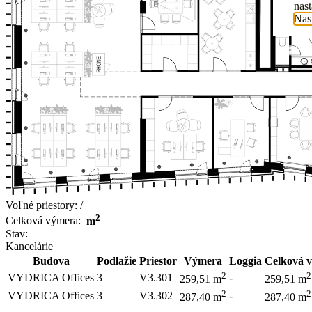
nas
Nas
Voľné priestory:
/
2
Celková výmera:
m
Stav:
Kancelárie
Budova
Podlažie
Priestor
Výmera
Loggia
Celková 
2
2
VYDRICA Offices
3
V3.301
-
259,51 m
259,51 m
2
2
VYDRICA Offices
3
V3.302
-
287,40 m
287,40 m