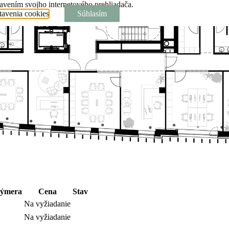
tavením svojho internetového prehliadača.
tavenia cookies
Súhlasím
výmera
Cena
Stav
Na vyžiadanie
Na vyžiadanie