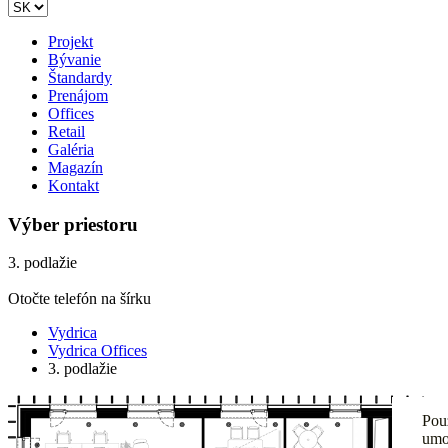
Projekt
Bývanie
Štandardy
Prenájom
Offices
Retail
Galéria
Magazín
Kontakt
Výber priestoru
3. podlažie
Otočte telefón na šírku
Vydrica
Vydrica Offices
3. podlažie
Pou
umo