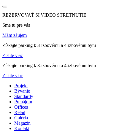
REZERVOVAŤ SI VIDEO STRETNUTIE
Sme tu pre vás
Mám záujem
Získajte parking k 3-izbovému a 4-izbovému bytu
Zistite viac
Získajte parking k 3-izbovému a 4-izbovému bytu
Zistite viac
Projekt
Bývanie
Štandardy
Prenájom
Offices
Retail
Galéria
Magazín
Kontakt