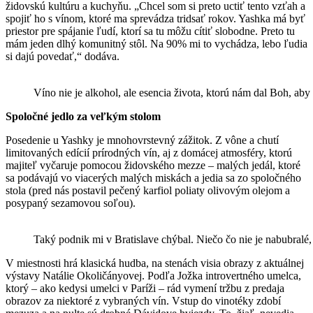
židovskú kultúru a kuchyňu. „Chcel som si preto uctiť tento vzťah a
spojiť ho s vínom, ktoré ma sprevádza tridsať rokov. Yashka má byť
priestor pre spájanie ľudí, ktorí sa tu môžu cítiť slobodne. Preto tu
mám jeden dlhý komunitný stôl. Na 90% mi to vychádza, lebo ľudia
si dajú povedať,“ dodáva.
Víno nie je alkohol, ale esencia života, ktorú nám dal Boh, aby b
Spoločné jedlo za veľkým stolom
Posedenie u Yashky je mnohovrstevný zážitok. Z vône a chutí
limitovaných edícií prírodných vín, aj z domácej atmosféry, ktorú
majiteľ vyčaruje pomocou židovského mezze – malých jedál, ktoré
sa podávajú vo viacerých malých miskách a jedia sa zo spoločného
stola (pred nás postavil pečený karfiol poliaty olivovým olejom a
posypaný sezamovou soľou).
Taký podnik mi v Bratislave chýbal. Niečo čo nie je nabubralé
V miestnosti hrá klasická hudba, na stenách visia obrazy z aktuálnej
výstavy Natálie Okoličányovej. Podľa Jožka introvertného umelca,
ktorý – ako kedysi umelci v Paríži – rád vymení tržbu z predaja
obrazov za niektoré z vybraných vín. Vstup do vinotéky zdobí