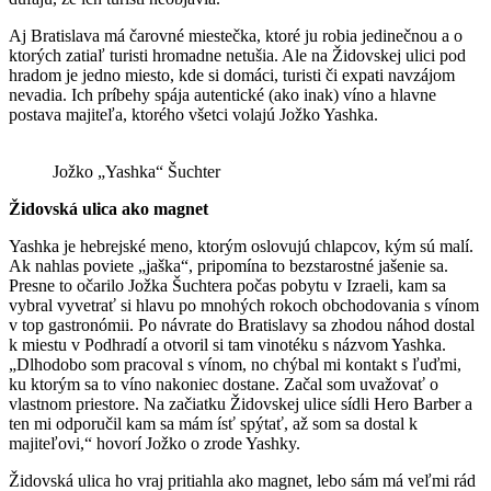
Aj Bratislava má čarovné miestečka, ktoré ju robia jedinečnou a o
ktorých zatiaľ turisti hromadne netušia. Ale na Židovskej ulici pod
hradom je jedno miesto, kde si domáci, turisti či expati navzájom
nevadia. Ich príbehy spája autentické (ako inak) víno a hlavne
postava majiteľa, ktorého všetci volajú Jožko Yashka.
Jožko „Yashka“ Šuchter
Židovská ulica ako magnet
Yashka je hebrejské meno, ktorým oslovujú chlapcov, kým sú malí.
Ak nahlas poviete „jaška“, pripomína to bezstarostné jašenie sa.
Presne to očarilo Jožka Šuchtera počas pobytu v Izraeli, kam sa
vybral vyvetrať si hlavu po mnohých rokoch obchodovania s vínom
v top gastronómii. Po návrate do Bratislavy sa zhodou náhod dostal
k miestu v Podhradí a otvoril si tam vinotéku s názvom Yashka.
„Dlhodobo som pracoval s vínom, no chýbal mi kontakt s ľuďmi,
ku ktorým sa to víno nakoniec dostane. Začal som uvažovať o
vlastnom priestore. Na začiatku Židovskej ulice sídli Hero Barber a
ten mi odporučil kam sa mám ísť spýtať, až som sa dostal k
majiteľovi,“ hovorí Jožko o zrode Yashky.
Židovská ulica ho vraj pritiahla ako magnet, lebo sám má veľmi rád