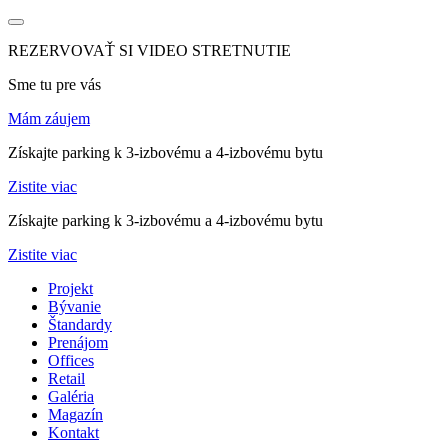
REZERVOVAŤ SI VIDEO STRETNUTIE
Sme tu pre vás
Mám záujem
Získajte parking k 3-izbovému a 4-izbovému bytu
Zistite viac
Získajte parking k 3-izbovému a 4-izbovému bytu
Zistite viac
Projekt
Bývanie
Štandardy
Prenájom
Offices
Retail
Galéria
Magazín
Kontakt