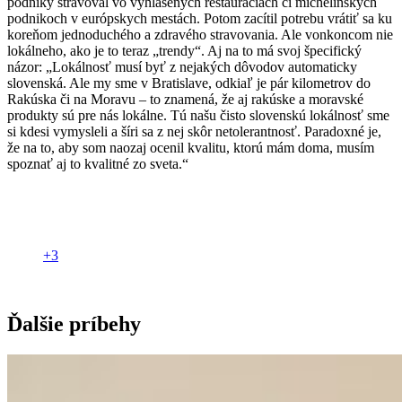
podniky stravoval vo vyhlásených reštauráciách či michelinských
podnikoch v európskych mestách. Potom zacítil potrebu vrátiť sa ku
koreňom jednoduchého a zdravého stravovania. Ale vonkoncom nie
lokálneho, ako je to teraz „trendy“. Aj na to má svoj špecifický
názor: „Lokálnosť musí byť z nejakých dôvodov automaticky
slovenská. Ale my sme v Bratislave, odkiaľ je pár kilometrov do
Rakúska či na Moravu – to znamená, že aj rakúske a moravské
produkty sú pre nás lokálne. Tú našu čisto slovenskú lokálnosť sme
si kdesi vymysleli a šíri sa z nej skôr netolerantnosť. Paradoxné je,
že na to, aby som naozaj ocenil kvalitu, ktorú mám doma, musím
spoznať aj to kvalitné zo sveta.“
+3
Ďalšie príbehy