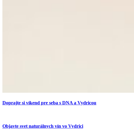
Doprajte si víkend pre seba s DNA a Vydricou
Objavte svet naturálnych vín vo Vydrici