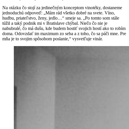
Na otázku čo stojí za jedinečným konceptom vinotéky, dostaneme
jednoduchú odpoveď: „Mám rád všetko dobré na svete. Víno,
hudbu, priateľstvo, ženy, jedlo…“ smeje sa. „Po tomto som stále
túžil a taký podnik mi v Bratislave chýbal. Niečo čo nie je
nabubralé, čo má dušu, kde budem hostiť svojich hostí ako to robím
doma. Odovzdať im maximum zo seba a z toho, čo sa páči mne. Pre
mňa je to svojim spôsobom poslanie,“ vysvetľuje vinár.