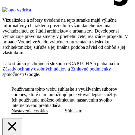
Vizualizácie a zábery uvedené na tejto stránke majú výlučne
informatívny charakter a prezentujú víziu daného územia
vychádzajúcu zo štúdií architektov a urbanistov. Developer si
vyhradzuje právo na zmeny v priebehu celej realizácie projektu. V
prípade Vodnej veže ide výlučne o prezentáciu výsledku
architektonickej súťaže a jej finálna podoba závisí od dohôd s jej
vlastníkom.
Táto stránka je chránená službou reCAPTCHA a platia na ňu
Zásady ochrany osobných údajov
a
Zmluvné podmienky
spoločnosti Google.
Používaním tohto webu súhlasíte s využívaním súborov
cookies, ktoré nám umožňujú poskytovať lepšie služby.
Ich používanie môžete odmietnuť nastavením svojho
internetového prehliadača.
Nastavenia cookies
Súhlasím