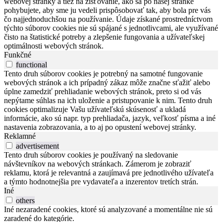
webovej stránky a tiež na zisťovanie, ako sa po našej stránke
pohybujete, aby sme ju vedeli prispôsobovať tak, aby bola pre vás
čo najjednoduchšou na používanie. Údaje získané prostredníctvom
týchto súborov cookies nie sú spájané s jednotlivcami, ale využívané
čisto na štatistické potreby a zlepšenie fungovania a užívateľskej
optimálnosti webových stránok.
Funkčné
functional
Tento druh súborov cookies je potrebný na samotné fungovanie
webových stránok a ich prípadný zákaz môže značne sťažiť alebo
úplne zamedziť prehliadanie webových stránok, preto si od vás
nepýtame súhlas na ich uloženie a pristupovanie k nim. Tento druh
cookies optimalizuje Vašu užívateľskú skúsenosť a ukladá
informácie, ako sú napr. typ prehliadača, jazyk, veľkosť písma a iné
nastavenia zobrazovania, a to aj po opustení webovej stránky.
Reklamné
advertisement
Tento druh súborov cookies je používaný na sledovanie
návštevníkov na webových stránkach. Zámerom je zobraziť
reklamu, ktorá je relevantná a zaujímavá pre jednotlivého užívateľa
a týmto hodnotnejšia pre vydavateľa a inzerentov tretích strán.
Iné
others
Iné nezaradené cookies, ktoré sú analyzované a momentálne nie sú
zaradené do kategórie.