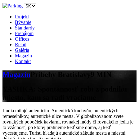
Projekt
Bývanie
Štandardy
Prenájom
Offices
Retail
Galéria
Magazín
Kontakt
Magazín
Príbehy Bratislavy
9 MIN
YASHKA: Spontánnosť robí z podniku
miesto, kam sa radi vraciame
Ľudia milujú autenticitu. Autentickú kuchyňu, autentických
remeselníkov, autentické ulice mesta. V globalizovanom svete
rovnakých pobočiek kaviarní, rovnakej módy či rovnakého jedla je
to vzácnosť, po ktorej prahneme keď sme doma, aj keď
vycestujeme. Turisti hľadajú autentické zákutia mesta a miestni
dúfajú, že ich turisti neobjavia.