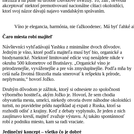
mezuza a na pulte sú drobné Dávidove hviezdy. To, žiaľ, nevedia
akceptovať niektorí premotivovaní nacionálne cítiaci okoloidúci,
ktorí svoj názor dávajú najavo vandalským správaním.
Víno je elegancia, harmónia, nie ťažkoodenec. Má byť ľahké ako
Čaro miesta robí majiteľ
Návštevníci vyhľadávajú Yashku z minimálne dvoch dôvodov.
Jedným je víno, ktoré podľa majiteľa musí byť bio, organické a
biodynamické. Niektoré limitované edície vraj nenájdete nikde v
okruhu 500 kilometrov od Bratislavy. „Organické víno je
prirodzenejšie, vyváženejšie a pre vás zmysluplnejšie. Podľa mňa by
celá naša životná filozofia mala smerovať k rešpektu k prírode,
neplytvaniu,“ hovorí Jožko.
Druhým dôvodom je zážitok, ktorý si odnesiete zo spoločnosti
výborného hostiteľa, akým Jožko je. Hovorí, že sem chodia
obyvatelia mesta, umelci, niekedy otvoria dvere náhodne okoloidúci
turisti, no pravidelne prídu napríklad aj expati z Ruska, ktorí sa
rozhodli odísť z krajiny. Keď z debaty vyplynulo, že jeden z nich
zaujímavo kreslí, majiteľ zvažuje výstavu. Aj takáto spontánnosť
robí z podniku miesto, kam sa radi vraciate.
Jedinečný koncept – všetko čo je dobré