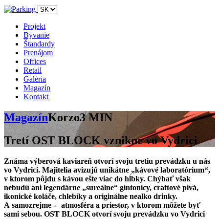
Projekt
Bývanie
Štandardy
Prenájom
Offices
Retail
Galéria
Magazín
Kontakt
Magazín
Korzo
3 MIN
Tretí OST BLOCK vznikne vo Vydrici
Známa výberová kaviareň otvorí svoju tretiu prevádzku u nás
vo Vydrici. Majitelia avizujú unikátne „kávové laboratórium“,
v ktorom pôjdu s kávou ešte viac do hĺbky. Chýbať však
nebudú ani legendárne „sureálne“ gintonicy, craftové pivá,
ikonické koláče, chlebíky a originálne nealko drinky.
A samozrejme – atmosféra a priestor, v ktorom môžete byť
sami sebou. OST BLOCK otvorí svoju prevádzku vo Vydrici