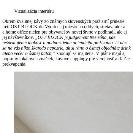
Vizualizácia interiéru
Okrem kvalitnej kávy zo známych slovenských pražiarní prinesie
tretí OST BLOCK do Vydrice aj miesto na oddych, stretávanie sa
a home office nielen pre obyvateľov novej štvrte v podhradí, ale aj
jej návštevníkov.
„
OST BLOCK je judgement free zóna, kde
rešpektujeme inakosť a podporujeme autenticitu prežívania. U nás
sa na vás nikto škaredo nepozrie, ak si ráno o ôsmej objednáte drink
alebo večer o ôsmej batch,”
zhodujú sa majitelia. V pláne majú aj
pop-upy lokálnych značiek, kávové cuppingy pre verejnosť a ďalšie
prekvapenia.