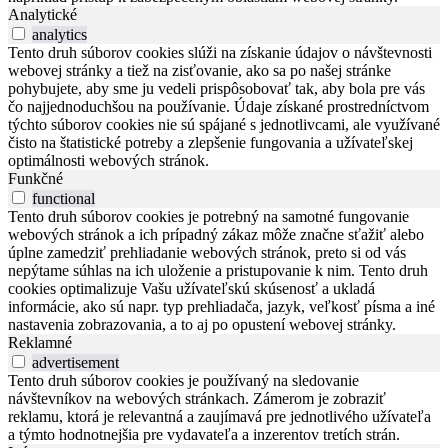
Analytické
analytics
Tento druh súborov cookies slúži na získanie údajov o návštevnosti
webovej stránky a tiež na zisťovanie, ako sa po našej stránke
pohybujete, aby sme ju vedeli prispôsobovať tak, aby bola pre vás
čo najjednoduchšou na používanie. Údaje získané prostredníctvom
týchto súborov cookies nie sú spájané s jednotlivcami, ale využívané
čisto na štatistické potreby a zlepšenie fungovania a užívateľskej
optimálnosti webových stránok.
Funkčné
functional
Tento druh súborov cookies je potrebný na samotné fungovanie
webových stránok a ich prípadný zákaz môže značne sťažiť alebo
úplne zamedziť prehliadanie webových stránok, preto si od vás
nepýtame súhlas na ich uloženie a pristupovanie k nim. Tento druh
cookies optimalizuje Vašu užívateľskú skúsenosť a ukladá
informácie, ako sú napr. typ prehliadača, jazyk, veľkosť písma a iné
nastavenia zobrazovania, a to aj po opustení webovej stránky.
Reklamné
advertisement
Tento druh súborov cookies je používaný na sledovanie
návštevníkov na webových stránkach. Zámerom je zobraziť
reklamu, ktorá je relevantná a zaujímavá pre jednotlivého užívateľa
a týmto hodnotnejšia pre vydavateľa a inzerentov tretích strán.