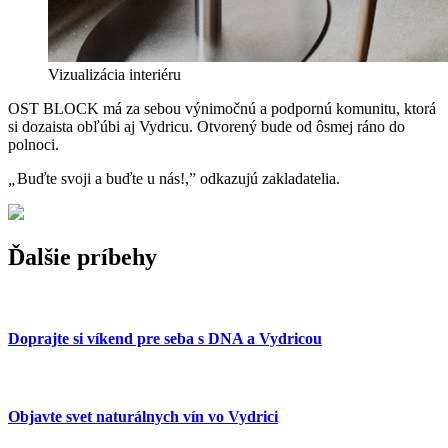
Vizualizácia interiéru
OST BLOCK má za sebou výnimočnú a podpornú komunitu, ktorá
si dozaista obľúbi aj Vydricu. Otvorený bude od ôsmej ráno do
polnoci.
„
Buďte svoji a buďte u nás!,” odkazujú zakladatelia.
Ďalšie príbehy
Doprajte si víkend pre seba s DNA a Vydricou
Objavte svet naturálnych vín vo Vydrici