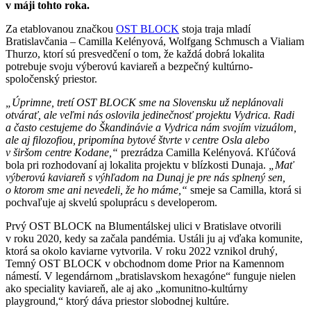
v máji tohto roka.
Za etablovanou značkou
OST BLOCK
stoja traja mladí
Bratislavčania – Camilla Kelényová, Wolfgang Schmusch a Vialiam
Thurzo, ktorí sú presvedčení o tom, že každá dobrá lokalita
potrebuje svoju výberovú kaviareň a bezpečný kultúrno-
spoločenský priestor.
„Úprimne, tretí OST BLOCK sme na Slovensku už neplánovali
otvárať, ale veľmi nás oslovila jedinečnosť projektu Vydrica. Radi
a často cestujeme do Škandinávie a Vydrica nám svojím vizuálom,
ale aj filozofiou, pripomína bytové štvrte v centre Osla alebo
v širšom centre Kodane,“
prezrádza Camilla Kelényová. Kľúčová
bola pri rozhodovaní aj lokalita projektu v blízkosti Dunaja.
„Mať
výberovú kaviareň s výhľadom na Dunaj je pre nás splnený sen,
o ktorom sme ani nevedeli, že ho máme,“
smeje sa Camilla, ktorá si
pochvaľuje aj skvelú spoluprácu s developerom.
Prvý OST BLOCK na Blumentálskej ulici v Bratislave otvorili
v roku 2020, kedy sa začala pandémia. Ustáli ju aj vďaka komunite,
ktorá sa okolo kaviarne vytvorila. V roku 2022 vznikol druhý,
Temný OST BLOCK v obchodnom dome Prior na Kamennom
námestí. V legendárnom „bratislavskom hexagóne“ funguje nielen
ako speciality kaviareň, ale aj ako „komunitno-kultúrny
playground,“ ktorý dáva priestor slobodnej kultúre.