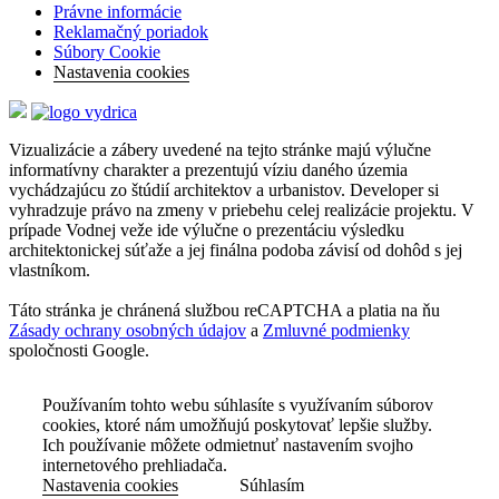
Právne informácie
Reklamačný poriadok
Súbory Cookie
Nastavenia cookies
Vizualizácie a zábery uvedené na tejto stránke majú výlučne
informatívny charakter a prezentujú víziu daného územia
vychádzajúcu zo štúdií architektov a urbanistov. Developer si
vyhradzuje právo na zmeny v priebehu celej realizácie projektu. V
prípade Vodnej veže ide výlučne o prezentáciu výsledku
architektonickej súťaže a jej finálna podoba závisí od dohôd s jej
vlastníkom.
Táto stránka je chránená službou reCAPTCHA a platia na ňu
Zásady ochrany osobných údajov
a
Zmluvné podmienky
spoločnosti Google.
Používaním tohto webu súhlasíte s využívaním súborov
cookies, ktoré nám umožňujú poskytovať lepšie služby.
Ich používanie môžete odmietnuť nastavením svojho
internetového prehliadača.
Nastavenia cookies
Súhlasím