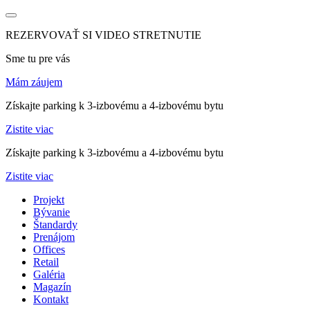
REZERVOVAŤ SI VIDEO STRETNUTIE
Sme tu pre vás
Mám záujem
Získajte parking k 3-izbovému a 4-izbovému bytu
Zistite viac
Získajte parking k 3-izbovému a 4-izbovému bytu
Zistite viac
Projekt
Bývanie
Štandardy
Prenájom
Offices
Retail
Galéria
Magazín
Kontakt