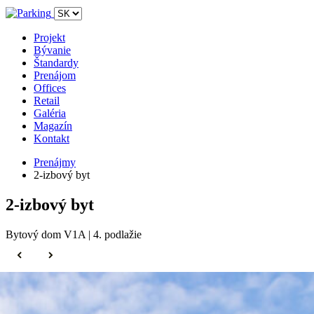
Projekt
Bývanie
Štandardy
Prenájom
Offices
Retail
Galéria
Magazín
Kontakt
Prenájmy
2-izbový byt
2-izbový byt
Bytový dom V1A | 4. podlažie