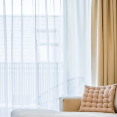
Zuzana Jajcaj
Realitný maklér
+421 903 404 044
rent@lucron.sk
Dohodnite si stretnutie
Mám záujem o prenájom
A402
Chcem si prenajať parkovacie miesto