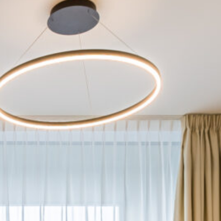
Celková výmera
2
59,00 m
Počet izieb
2
Označenie priestoru
A402
Výmera interiéru
2
52,60 m
Výmera exteriéru
2
6,40 m
Mám záujem
Odporučte byt známemu