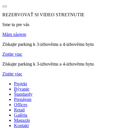
REZERVOVAŤ SI VIDEO STRETNUTIE
Sme tu pre vás
Mám záujem
Získajte parking k 3-izbovému a 4-izbovému bytu
Zistite viac
Získajte parking k 3-izbovému a 4-izbovému bytu
Zistite viac
Projekt
Bývanie
Štandardy
Prenájom
Offices
Retail
Galéria
Magazín
Kontakt