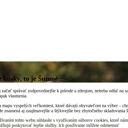
ke kúsky, to je Šumné
začať správať zodpovednejšie k prírode a zdrojom, netreba odísť na sa
opak vlastnenia.
na mapu vyspelých veľkomiest, ktoré dávajú obyvateľom na výber – ch
ade znamená aj zaujímavejšie a štýlovejšie bez zbytočného skladovania š
žívaním tohto webu súhlasíte s využívaním súborov cookies, ktoré nám
žňujú poskytovať lepšie služby. Ich používanie môžete odmietnuť