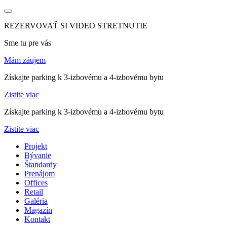
REZERVOVAŤ SI VIDEO STRETNUTIE
Sme tu pre vás
Mám záujem
Získajte parking k 3-izbovému a 4-izbovému bytu
Zistite viac
Získajte parking k 3-izbovému a 4-izbovému bytu
Zistite viac
Projekt
Bývanie
Štandardy
Prenájom
Offices
Retail
Galéria
Magazín
Kontakt