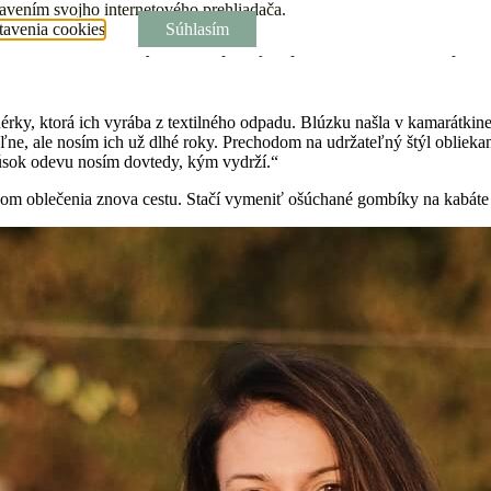
e, od lokálnych slovenských dizajnérov, vyrobeného na Slovensku. Sna
tavením svojho internetového prehliadača.
sk jedna z jeho zakladateliek, DOMINIKA HORŇÁKOVÁ. Pointa je v tom,
tavenia cookies
Súhlasím
30“: ak viete, že nový kúsok nepoužije aspoň 30-krát, stačí si ho požič
érky, ktorá ich vyrába z textilného odpadu. Blúzku našla v kamarátkine
eľne, ale nosím ich už dlhé roky. Prechodom na udržateľný štýl obliek
kúsok odevu nosím dovtedy, kým vydrží.“
úskom oblečenia znova cestu. Stačí vymeniť ošúchané gombíky na kabáte