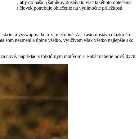
žíme sa, aby do našich šatníkov dostávalo viac takéhoto oblečenia
 že ak človek potrebuje oblečenie na výnimočné príležitosti,
ať.
j skrini a vyswapovala ju za niečo iné. Asi často dostáva otázku čo
ania som nezmenila úplne všetko, využívam však všetko najlepšie ako
 za nové, napríklad s folklórnym motívom a kabát naberie nový dych.