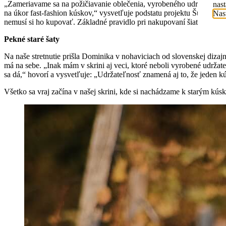
„Zameriavame sa na požičiavanie oblečenia, vyrobeného udržateľnejši
nas
na úkor fast-fashion kúskov,“ vysvetľuje podstatu projektu Šumné.
Nas
nemusí si ho kupovať. Základné pravidlo pri nakupovaní šiat sa volá „
Pekné staré šaty
Na naše stretnutie prišla Dominika v nohaviciach od slovenskej dizajn
má na sebe. „Inak mám v skrini aj veci, ktoré neboli vyrobené udržat
sa dá,“ hovorí a vysvetľuje: „Udržateľnosť znamená aj to, že jeden 
Všetko sa vraj začína v našej skrini, kde si nachádzame k starým k