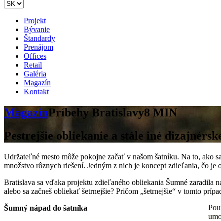
Projekt
Bývanie
Štandardy
Prenájom
Offices
Retail
Galéria
Magazín
Kontakt
Magazín
Príbehy Bratislavy
8 MIN
Pestrejšie obliekanie a stále iné dizajnérs
Udržateľné mesto môže pokojne začať v našom šatníku. Na to, ako sa 
množstvo rôznych riešení. Jedným z nich je koncept zdieľania, čo je 
Bratislava sa vďaka projektu zdieľaného obliekania Šumné zaradila 
alebo sa začneš obliekať šetrnejšie? Pričom „šetrnejšie“ v tomto príp
Pou
Šumný nápad do šatníka
umo