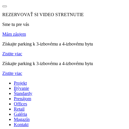
REZERVOVAŤ SI VIDEO STRETNUTIE
Sme tu pre vás
Mám záujem
Získajte parking k 3-izbovému a 4-izbovému bytu
Zistite viac
Získajte parking k 3-izbovému a 4-izbovému bytu
Zistite viac
Projekt
Bývanie
Štandardy
Prenájom
Offices
Retail
Galéria
Magazín
Kontakt