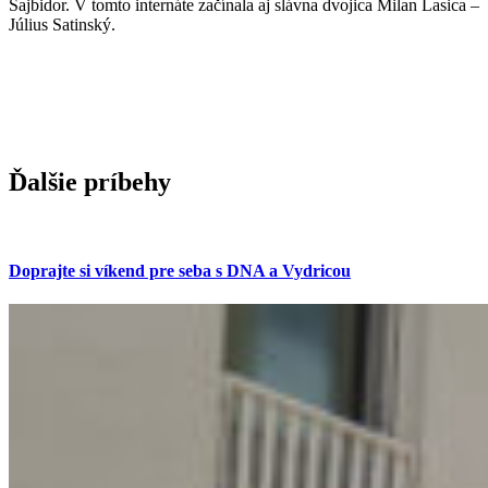
Šajbidor. V tomto internáte začínala aj slávna dvojica Milan Lasica –
Július Satinský.
Ďalšie príbehy
Doprajte si víkend pre seba s DNA a Vydricou