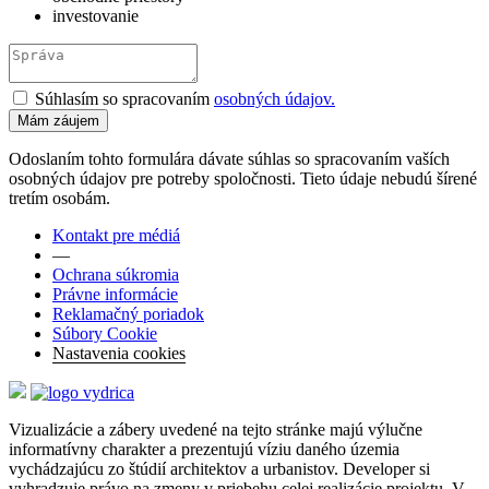
investovanie
Súhlasím so spracovaním
osobných údajov.
Odoslaním tohto formulára dávate súhlas so spracovaním vaších
osobných údajov pre potreby spoločnosti. Tieto údaje nebudú šírené
tretím osobám.
Kontakt pre médiá
—
Ochrana súkromia
Právne informácie
Reklamačný poriadok
Súbory Cookie
Nastavenia cookies
Vizualizácie a zábery uvedené na tejto stránke majú výlučne
informatívny charakter a prezentujú víziu daného územia
vychádzajúcu zo štúdií architektov a urbanistov. Developer si
vyhradzuje právo na zmeny v priebehu celej realizácie projektu. V