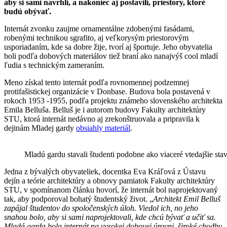
aby si sami navrhli, a nakoniec aj postavili, priestory, ktoré
budú obývať.
Internát zvonku zaujme ornamentálne zdobenými fasádami,
robenými technikou sgrafito, aj veľkorysým priestorovým
usporiadaním, kde sa dobre žije, tvorí aj športuje. Jeho obyvatelia
boli podľa dobových materiálov tiež braní ako nanajvýš cool mladí
ľudia s technickým zameraním.
Meno získal tento internát podľa rovnomennej podzemnej
protifašistickej organizácie v Donbase. Budova bola postavená v
rokoch 1953 -1955, podľa projektu známeho slovenského architekta
Emila Belluša. Belluš je i autorom budovy Fakulty architektúry
STU, ktorá internát nedávno aj zrekonštruovala a pripravila k
dejinám Mladej gardy
obsiahly materiál
.
Mladú gardu stavali študenti podobne ako viaceré vtedajšie sta
Jedna z bývalých obyvateliek, docentka Eva Kráľová z Ústavu
dejín a teórie architektúry a obnovy pamiatok Fakulty architektúry
STU, v spomínanom článku hovorí, že internát bol naprojektovaný
tak, aby podporoval bohatý študentský život. „
Architekt Emil Belluš
zapájal študentov do spoločenských úloh. Viedol ich, no jeho
snahou bolo, aby si sami naprojektovali, kde chcú bývať a učiť sa.
Mladá garda bola internát na vysokej dobovej úrovni, široké chodby