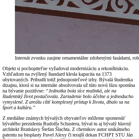
Internát zvonku zaujme ornamentálne zdobenými fasádami, roben
Objekt si pochopiteľne vyžadoval modernizáciu a rekonštrukciu.
Vzhľadom na zvýšený štandard klesla kapacita na 1373
ubytovaných. Pribudli totiž jednoposteľové izby. Bývalá študentka
dizajnu, ktorá si na internáte absolvovala už túto novú fázu spomína
na bývanie pozitívne:
“Jednotka bola síce malinká, ale na
študentský život postačovala. Zariadenie bolo účelne a jednoducho
vymyslené. Z areálu cítiť komplexný prístup k životu, dbalo sa na
šport a kultúru.”
Z mediálne známych bývalých obyvateľov môžeme spomenúť
bývalého prezidenta Rudolfa Schustera, býval tu aj bývalý hlavný
architekt Bratislavy Štefan Šlachta. Z chemikov autor unikátneho
patentu na bioplasty Pavel Alexy či terajší dekan FCHPT STU Ján