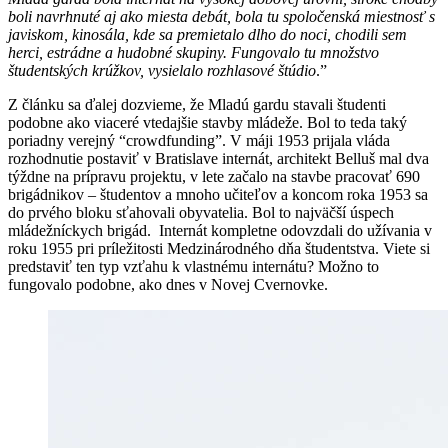
boli navrhnuté aj ako miesta debát, bola tu spoločenská miestnosť s
javiskom, kinosála, kde sa premietalo dlho do noci, chodili sem
herci, estrádne a hudobné skupiny. Fungovalo tu množstvo
študentských krúžkov, vysielalo rozhlasové štúdio
.”
Z článku sa ďalej dozvieme, že Mladú gardu stavali študenti
podobne ako viaceré vtedajšie stavby mládeže. Bol to teda taký
poriadny verejný “crowdfunding”. V máji 1953 prijala vláda
rozhodnutie postaviť v Bratislave internát, architekt Belluš mal dva
týždne na prípravu projektu, v lete začalo na stavbe pracovať 690
brigádnikov – študentov a mnoho učiteľov a koncom roka 1953 sa
do prvého bloku sťahovali obyvatelia. Bol to najväčší úspech
mládežníckych brigád. Internát kompletne odovzdali do užívania v
roku 1955 pri príležitosti Medzinárodného dňa študentstva. Viete si
predstaviť ten typ vzťahu k vlastnému internátu? Možno to
fungovalo podobne, ako dnes v Novej Cvernovke.