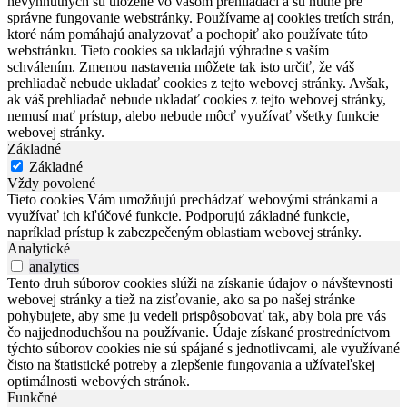
nevyhnutných sú uložené vo vašom prehliadači a sú nutné pre
správne fungovanie webstránky. Používame aj cookies tretích strán,
ktoré nám pomáhajú analyzovať a pochopiť ako používate túto
webstránku. Tieto cookies sa ukladajú výhradne s vaším
schválením. Zmenou nastavenia môžete tak isto určiť, že váš
prehliadač nebude ukladať cookies z tejto webovej stránky. Avšak,
ak váš prehliadač nebude ukladať cookies z tejto webovej stránky,
nemusí mať prístup, alebo nebude môcť využívať všetky funkcie
webovej stránky.
Základné
Základné
Vždy povolené
Tieto cookies Vám umožňujú prechádzať webovými stránkami a
využívať ich kľúčové funkcie. Podporujú základné funkcie,
napríklad prístup k zabezpečeným oblastiam webovej stránky.
Analytické
analytics
Tento druh súborov cookies slúži na získanie údajov o návštevnosti
webovej stránky a tiež na zisťovanie, ako sa po našej stránke
pohybujete, aby sme ju vedeli prispôsobovať tak, aby bola pre vás
čo najjednoduchšou na používanie. Údaje získané prostredníctvom
týchto súborov cookies nie sú spájané s jednotlivcami, ale využívané
čisto na štatistické potreby a zlepšenie fungovania a užívateľskej
optimálnosti webových stránok.
Funkčné