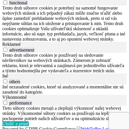
functional
Tento druh súborov cookies je potrebný na samotné fungovanie
webových stránok a ich prípadný zákaz môže značne sťažiť alebo
úplne zamedziť prehliadanie webových stránok, preto si od vás
nepýtame súhlas na ich uloženie a pristupovanie k nim. Tento druh
cookies optimalizuje Vašu užívateľskú skúsenosť a ukladá
informácie, ako sú napr. typ prehliadača, jazyk, veľkosť písma a iné
nastavenia zobrazovania, a to aj po opustení webovej stránky.
Reklamné
advertisement
Tento druh súborov cookies je používaný na sledovanie
návštevníkov na webových stránkach. Zámerom je zobraziť
reklamu, ktorá je relevantná a zaujímavá pre jednotlivého užívateľa
a týmto hodnotnejšia pre vydavateľa a inzerentov tretích strán.
Iné
others
Iné nezaradené cookies, ktoré sú analyzované a momentálne nie sú
zaradené do kategórie.
Výkonnostné
performance
Tieto súbory cookies merajú a zlepšujú výkonnosť našej webovej
stránky. Výkonnostné súbory cookies sa používajú na lepšie
pochopenie potrieb našich užívateľov a na optimalizáciu služieb.
Uložiť a prijať
Powered by GDPR Cookie Compliance