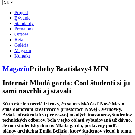
Projekt
Bývanie
Štandardy
Prenájom
Offices
Retail
Galéria
Magazín
Kontakt
Magazín
Príbehy Bratislavy
4 MIN
Internát Mladá garda: Cool študenti si ju
sami navrhli aj stavali
Sú to ešte len necelé tri roky, čo sa mestská časť Nové Mesto
stala domovom kreatívcov v priestoroch Novej Cvernovky.
Avšak infraštruktúra pre rozvoj mladých inovátorov, študentov
technických odborov, bola v tejto oblasti vybudovaná už dávno.
Je ňou študentský domov Mladá garda, postavený podľa
plánov architekta Emila Belluša, ktorý študentov viedol k tomu,