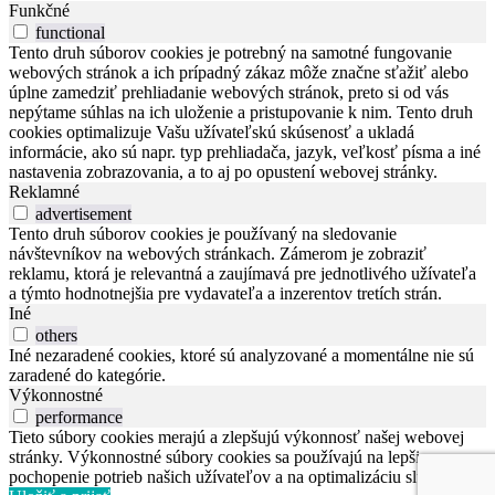
Funkčné
functional
Tento druh súborov cookies je potrebný na samotné fungovanie
webových stránok a ich prípadný zákaz môže značne sťažiť alebo
úplne zamedziť prehliadanie webových stránok, preto si od vás
nepýtame súhlas na ich uloženie a pristupovanie k nim. Tento druh
cookies optimalizuje Vašu užívateľskú skúsenosť a ukladá
informácie, ako sú napr. typ prehliadača, jazyk, veľkosť písma a iné
nastavenia zobrazovania, a to aj po opustení webovej stránky.
Reklamné
advertisement
Tento druh súborov cookies je používaný na sledovanie
návštevníkov na webových stránkach. Zámerom je zobraziť
reklamu, ktorá je relevantná a zaujímavá pre jednotlivého užívateľa
a týmto hodnotnejšia pre vydavateľa a inzerentov tretích strán.
Iné
others
Iné nezaradené cookies, ktoré sú analyzované a momentálne nie sú
zaradené do kategórie.
Výkonnostné
performance
Tieto súbory cookies merajú a zlepšujú výkonnosť našej webovej
stránky. Výkonnostné súbory cookies sa používajú na lepšie
pochopenie potrieb našich užívateľov a na optimalizáciu služieb.