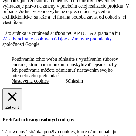
vychádzajúcu zo štúdií architektov a urbanistov. Developer si
vyhradzuje právo na zmeny v priebehu celej realizácie projektu. V
prípade Vodnej veže ide výlučne o prezentáciu výsledku
architektonickej súťaže a jej finálna podoba závisí od dohôd s jej
vlastníkom.
Táto stránka je chránená službou reCAPTCHA a platia na ňu
Zásady ochrany osobných údajov
a
Zmluvné podmienky
spoločnosti Google.
Používaním tohto webu súhlasíte s využívaním súborov
cookies, ktoré nám umožňujú poskytovať lepšie služby.
Ich používanie môžete odmietnuť nastavením svojho
internetového prehliadača.
Nastavenia cookies
Súhlasím
Zatvoriť
Prehľad ochrany osobných údajov
Táto webová stránka používa cookies, ktoré nám pomáhajú