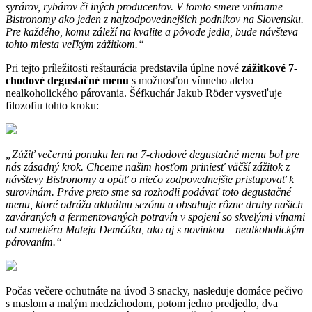
syrárov, rybárov či iných producentov. V tomto smere vnímame
Bistronomy ako jeden z najzodpovednejších podnikov na Slovensku.
Pre každého, komu záleží na kvalite a pôvode jedla, bude návšteva
tohto miesta veľkým zážitkom.“
Pri tejto príležitosti reštaurácia predstavila úplne nové
zážitkové
7-
chodové degustačné menu
s možnosťou vínneho alebo
nealkoholického párovania. Šéfkuchár Jakub Röder vysvetľuje
filozofiu tohto kroku:
„Zúžiť večernú ponuku len na 7-chodové degustačné menu bol pre
nás zásadný krok. Chceme našim hosťom priniesť väčší zážitok z
návštevy Bistronomy a opäť o niečo zodpovednejšie pristupovať k
surovinám. Práve preto sme sa rozhodli podávať toto degustačné
menu, ktoré odráža aktuálnu sezónu a obsahuje rôzne druhy našich
zaváraných a fermentovaných potravín v spojení so skvelými vínami
od someliéra Mateja Demčáka, ako aj s novinkou – nealkoholickým
párovaním.“
Počas večere ochutnáte na úvod 3 snacky, nasleduje domáce pečivo
s maslom a malým medzichodom, potom jedno predjedlo, dva