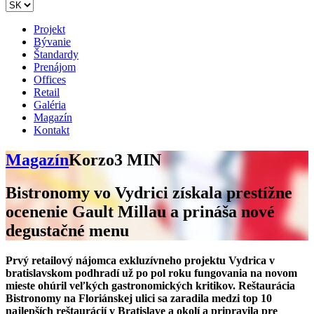
Projekt
Bývanie
Štandardy
Prenájom
Offices
Retail
Galéria
Magazín
Kontakt
Magazín
Korzo
3 MIN
Bistronomy vo Vydrici získala prestížne
ocenenie Gault Millau a prináša nové
degustačné menu
Prvý retailový nájomca exkluzívneho projektu Vydrica v
bratislavskom podhradí už po pol roku fungovania na novom
mieste ohúril veľkých gastronomických kritikov. Reštaurácia
Bistronomy na Floriánskej ulici sa zaradila medzi top 10
najlepších reštaurácií v Bratislave a okolí a pripravila pre