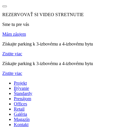
REZERVOVAŤ SI VIDEO STRETNUTIE
Sme tu pre vás
Mám záujem
Získajte parking k 3-izbovému a 4-izbovému bytu
Zistite viac
Získajte parking k 3-izbovému a 4-izbovému bytu
Zistite viac
Projekt
Bývanie
Štandardy
Prenájom
Offices
Retail
Galéria
Magazín
Kontakt