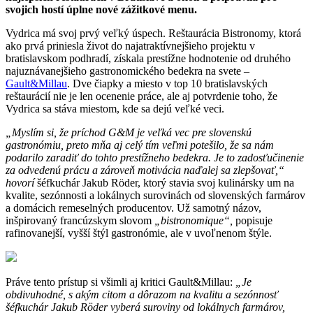
svojich hostí úplne nové zážitkové menu.
Vydrica má svoj prvý veľký úspech. Reštaurácia Bistronomy, ktorá
ako prvá priniesla život do najatraktívnejšieho projektu v
bratislavskom podhradí, získala prestížne hodnotenie od druhého
najuznávanejšieho gastronomického bedekra na svete –
Gault&Millau
. Dve čiapky a miesto v top 10 bratislavských
reštaurácií nie je len ocenenie práce, ale aj potvrdenie toho, že
Vydrica sa stáva miestom, kde sa dejú veľké veci.
„Myslím si, že príchod G&M je veľká vec pre slovenskú
gastronómiu, preto mňa aj celý tím veľmi potešilo, že sa nám
podarilo zaradiť do tohto prestížneho bedekra. Je to zadosťučinenie
za odvedenú prácu a zároveň motivácia naďalej sa zlepšovať,“
hovorí
šéfkuchár Jakub Röder, ktorý stavia svoj kulinársky um na
kvalite, sezónnosti a lokálnych surovinách od slovenských farmárov
a domácich remeselných producentov. Už samotný názov,
inšpirovaný francúzskym slovom
„bistronomique“,
popisuje
rafinovanejší, vyšší štýl gastronómie, ale v uvoľnenom štýle.
Práve tento prístup si všimli aj kritici Gault&Millau:
„Je
obdivuhodné, s akým citom a dôrazom na kvalitu a sezónnosť
šéfkuchár Jakub Röder vyberá suroviny od lokálnych farmárov,