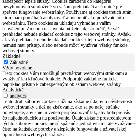
zabezpečiť lepšie služby. Cookies zaradené do kategórie
nevyhnutných sú uložené vo vašom prehliadači a sú nutné pre
správne fungovanie webstránky. Používame aj cookies tretích strán,
ktoré nám pomáhajú analyzovať a pochopiť ako používate túto
webstránku. Tieto cookies sa ukladajú výhradne s vaším
schválením. Zmenou nastavenia môžete tak isto určiť, že váš
prehliadač nebude ukladať cookies z tejto webovej stránky. Avšak,
ak váš prehliadač nebude ukladať cookies z tejto webovej stránky,
nemusí mať prístup, alebo nebude môcť využívať všetky funkcie
webovej stránky.
Základné
Základné
Vždy povolené
Tieto cookies Vám umožňujú prechádzať webovými stránkami a
využívať ich kľúčové funkcie. Podporujú základné funkcie,
napríklad prístup k zabezpečeným oblastiam webovej stránky.
Analytické
analytics
Tento druh súborov cookies slúži na získanie údajov o návštevnosti
webovej stránky a tiež na zisťovanie, ako sa po našej stránke
pohybujete, aby sme ju vedeli prispôsobovať tak, aby bola pre vás
čo najjednoduchšou na používanie. Údaje získané prostredníctvom
týchto súborov cookies nie sú spájané s jednotlivcami, ale využívané
čisto na štatistické potreby a zlepšenie fungovania a užívateľskej
optimálnosti webových stránok.