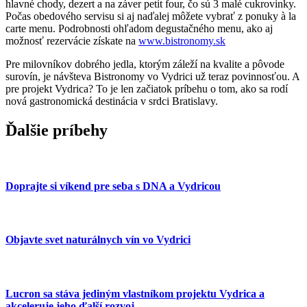
hlavné chody, dezert a na záver petit four, čo sú 3 malé cukrovinky.
Počas obedového servisu si aj naďalej môžete vybrať z ponuky à la
carte menu. Podrobnosti ohľadom degustačného menu, ako aj
možnosť rezervácie získate na
www.bistronomy.sk
Pre milovníkov dobrého jedla, ktorým záleží na kvalite a pôvode
surovín, je návšteva Bistronomy vo Vydrici už teraz povinnosťou. A
pre projekt Vydrica? To je len začiatok príbehu o tom, ako sa rodí
nová gastronomická destinácia v srdci Bratislavy.
Ďalšie príbehy
Doprajte si víkend pre seba s DNA a Vydricou
Objavte svet naturálnych vín vo Vydrici
Lucron sa stáva jediným vlastníkom projektu Vydrica a
akceleruje jeho ďalší rozvoj